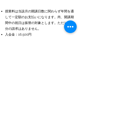
​​​​​​​授業料は当該月の開講日数に関わらず年間を通
して一定額のお支払いになります。尚、開講期
間中の祝日は振替の対象とします。ただし8月
分の請求はありません。
​入会金：16,500円
教材費・維持管理費：3,000円/月（英語アフタ
ースクールも併せて利用する場合は無料）
英語レッスン：ご希望の方には別料金で１時間
単位のレッスンをフリースクールの時間中に提
供します。これ以外の時間は基本的に日本語で
運営します。１時間単位でのスポット利用も受
け付けます。料金：4,000円/1時間。
月の途中で入会した場合の最初の月の授業料及
び教材費・維持管理費：以下の方法で算出した
日割り金額を請求させていただきます。（月額
料金）X｛（入会日から月末までのレッスン
数）／（４週間のレッスン数）｝
お支払い方法：初回は２ヶ月分を銀行振込でお