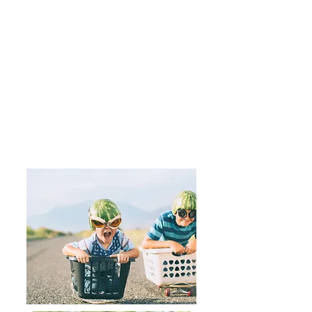
品川区フリースクール等利用料助成金
品川区立学校に在籍している児童・生
徒の保護者で上記「東京都
フリースクール等利用者助成金」の交
付決定を受けている方は
品川区フリースクール等利用料助成金
が活用できる可能性が
あります（助成が認められると、品川
区より最大2万円/月が支給
されます）
詳細はこちら