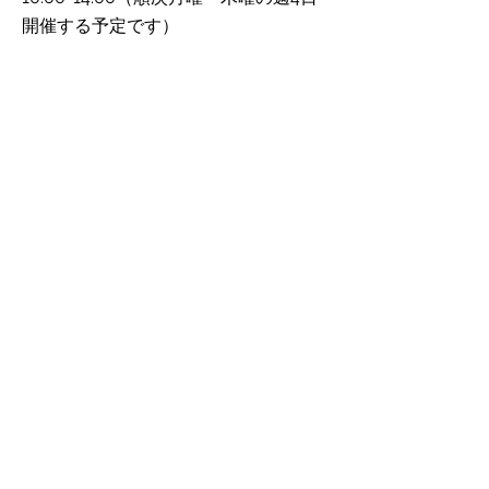
開催する予定です）
助成金について​
東京都フリースクール等利用者等支援
事業助成金
都内在住の小学生の方には、東京都フ
リースクール等利用者助成金
が活用できる可能性があります（助成
が認められると、東京都より
最大2万円/月が支給されます）
詳細
はこちら
港区フリースクール等利用料助成金
港区在住の小学生の方で上記東京都フ
リースクール等利用者助成金
の交付決定を受けている
区内在住の不
登校児童・生徒の保護者は
助成金が活用できる可能性がありま
す
（助成が認められると、
港区より最大2万円/月が支給されま
す）
詳細はこちら